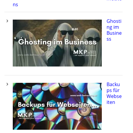
ns
Ghosti
ng im
Busine
ss
Backu
ps für
Webse
iten