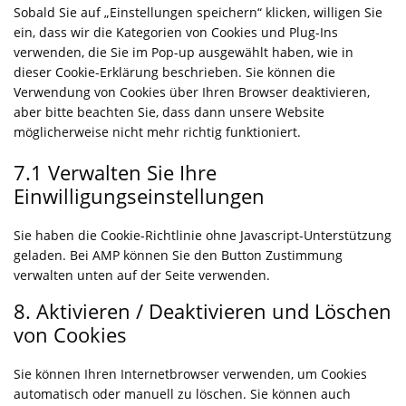
n
e
c
t
c
s
Sobald Sie auf „Einstellungen speichern“ klicken, willigen Sie
t
r
p
i
t
-
e
o
o
e
ein, dass wir die Kategorien von Cookies und Plug-Ins
o
v
r
c
t
r
b
s
m
r
verwenden, die Sie im Pop-up ausgewählt haben, wie in
m
i
e
e
o
e
u
e
p
v
dieser Cookie-Erklärung beschrieben. Sie können die
o
c
s
g
s
c
r
r
l
i
Verwendung von Cookies über Ihren Browser deaktivieren,
e
s
o
e
a
s
v
i
c
aber bitte beachten Sie, dass dann unsere Website
l
o
r
p
t
i
a
e
möglicherweise nicht mehr richtig funktioniert.
i
g
v
t
-
c
n
w
t
l
i
c
s
e
7.1 Verwalten Sie Ihre
z
o
e
e
c
h
t
a
r
Einwilligungseinstellungen
s
-
e
a
a
u
d
p
a
v
t
t
f
e
Sie haben die Cookie-Richtlinie ohne Javascript-Unterstützung
n
e
i
o
e
e
geladen. Bei AMP können Sie den Button Zustimmung
a
r
s
m
n
d
verwalten unten auf der Seite verwenden.
l
s
t
a
c
y
c
i
t
8. Aktivieren / Deaktivieren und Löschen
e
t
h
c
t
von Cookies
i
i
s
i
c
e
c
Sie können Ihren Internetbrowser verwenden, um Cookies
s
d
automatisch oder manuell zu löschen. Sie können auch
e