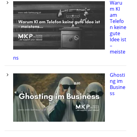
Waru
m KI
am
Telefo
n keine
gute
Idee ist
–
meiste
ns
Ghosti
ng im
Busine
ss