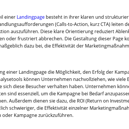
il einer
Landingpage
besteht in ihrer klaren und strukturie
ndlungsaufforderungen (Calls-to-Action, kurz CTA) leiten de
ktion auszuführen. Diese klare Orientierung reduziert Able
en oder frustriert abbrechen. Die Gestaltung dieser Page ko
 maßgeblich dazu bei, die Effektivität der Marketingmaßnah
lung einer Landingpage die Möglichkeit, den Erfolg der Kam
nalysetools können Unternehmen nachvollziehen, wie viele B
wie sich diese Besucher verhalten haben. Unternehmen kön
en sind essenziell, um die Kampagne bei Bedarf anzupassen.
en. Außerdem dienen sie dazu, die ROI (Return on Investme
tlich schwieriger, die Effektivität einzelner Marketingmaßna
on oder Kampagne zurückzuführen.